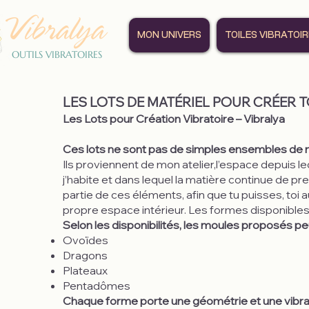
Vibralya
MON UNIVERS
TOILES VIBRATOI
OUTILS VIBRATOIRES
LES LOTS DE MATÉRIEL POUR CRÉER 
Les Lots pour Création Vibratoire – Vibralya
Ces lots ne sont pas de simples ensembles de 
Ils proviennent de mon atelier,l’espace depuis le
j’habite et dans lequel la matière continue de pr
partie de ces éléments, afin que tu puisses, toi 
propre espace intérieur. Les formes disponible
Selon les disponibilités, les moules proposés pe
Ovoïdes
Dragons
Plateaux
Pentadômes
Chaque forme porte une géométrie et une vibratio