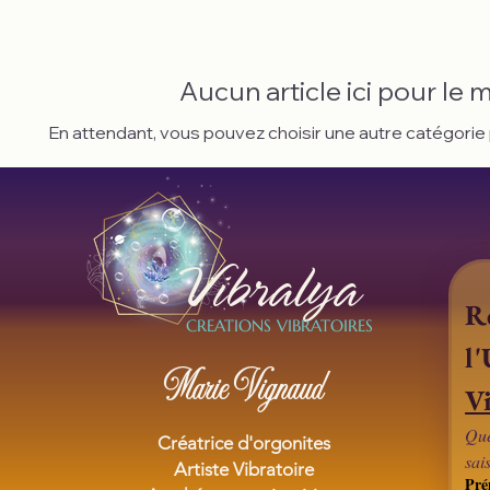
Aucun article ici pour le
En attendant, vous pouvez choisir une autre catégorie
Vibralya
Re
CREATIONS VIBRATOIRES
Marie Vignaud
Vi
Que
Créatrice d'orgonites
sai
Artiste Vibratoire
Pr