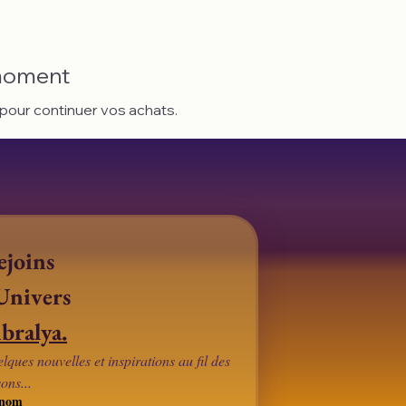
 moment
 pour continuer vos achats.
joins 
l'Univers 
bralya.
lques nouvelles et inspirations au fil des 
sons...
énom