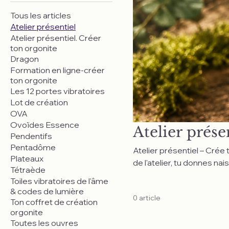
Tous les articles
Atelier présentiel
Atelier présentiel. Créer
ton orgonite
Dragon
Formation en ligne-créer
ton orgonite
Les 12 portes vibratoires
Lot de création
OVA
Ovoïdes Essence
Atelier prése
Pendentifs
Pentadôme
Atelier présentiel – Crée ton orgonite Offre-toi une parenthès
Plateaux
de l'atelier, tu donnes na
Tétraède
minéraux, les symboles et
Toiles vibratoires de l'âme
artistique, inspirante et
& codes de lumière
0 article
Ton coffret de création
orgonite
Toutes les ouvres