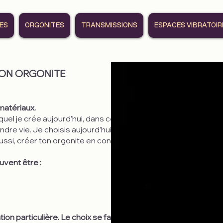
RES
ORGONITES
TRANSMISSIONS
ESPACES VIBRATOIR
TON ORGONITE
matériaux.
quel je crée aujourd’hui, dans ce nouveau lieu que
endre vie. Je choisis aujourd’hui de transmettre une
aussi, créer ton orgonite en conscience, depuis ton
s
uvent être :
n particulière. Le choix se fait selon ton ressenti