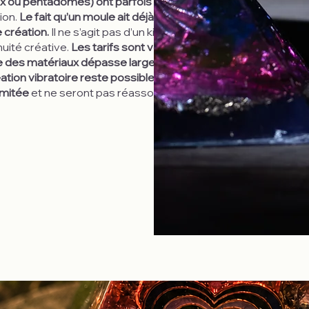
x ou pentadômes) ont parfois déjà servi dans le
tion.
Le fait qu’un moule ait déjà servi n’altère en rien
 création.
Il ne s’agit pas d’un kit standardisé. Il
nuité créative.
Les tarifs sont volontairement
lle des matériaux dépasse largement les montants
réation vibratoire reste possible pour chacun.
imitée
et ne seront pas réassorties une fois