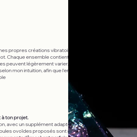
mes propres créations vibratoires. Les photos
 lot. Chaque ensemble contient la même structure
nces peuvent légèrement varier. Je prépare chaque
selon mon intuition, afin que l’ensemble reste
ble
 à ton projet.
ion, avec un supplément adapté aux éléments
moules ovoïdes proposés sont neufs.