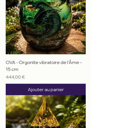
OVA - Orgonite vibratoire de l'Âme -
15 cm
Prix
444,00 €
Ajouter au panier