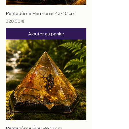
Pentadôme Harmonie -13/15 cm
Prix
320,00 €
Ajouter au panier
Pentadôme Éveil -9/13 cm