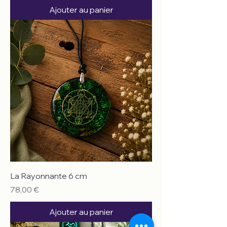
Ajouter au panier
La Rayonnante 6 cm
Prix
78,00 €
Ajouter au panier