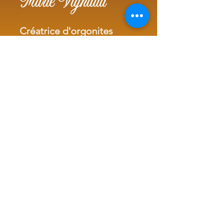
Marie Vignaud
Créatrice d'orgonites
Artiste Vibratoire
Art thérapeute intuitive
Canal intuitif
Transmetteuse vibratoire
Tel.
+33(0)7 82 23 00 23
marie@vibralya.fr
ou par défaut
marievignaud63@yahoo.fr