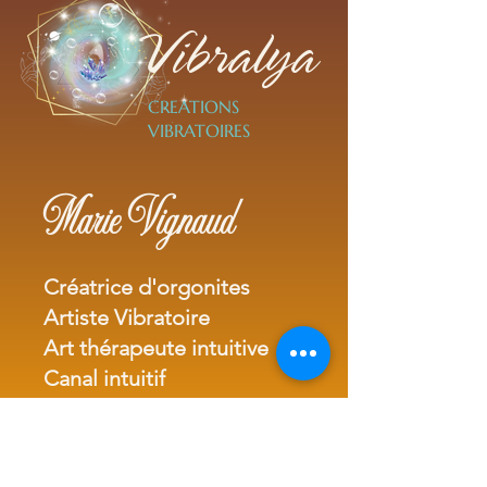
Vibralya
CREATIONS
VIBRATOIRES
Marie Vignaud
Créatrice d'orgonites
Artiste Vibratoire
Art thérapeute intuitive
Canal intuitif
Transmetteuse vibratoire
Tel.
+33(0)7 82 23 00 23