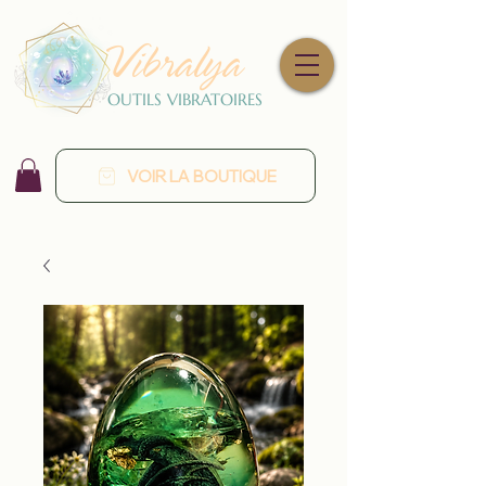
Vibralya
OUTILS VIBRATOIRES
VOIR LA BOUTIQUE