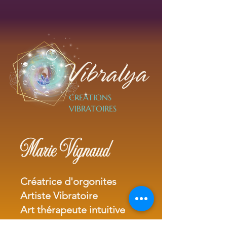
Vibralya
CREATIONS
VIBRATOIRES
Marie Vignaud
Créatrice d'orgonites
Artiste Vibratoire
Art thérapeute intuitive
Canal intuitif