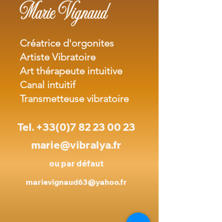
Marie Vignaud
Créatrice d'orgonites
Artiste Vibratoire
Art thérapeute intuitive
Canal intuitif
Transmetteuse vibratoire
Tel.
+33(0)7 82 23 00 23
marie@vibralya.fr
ou par défaut
marievignaud63@yahoo.fr