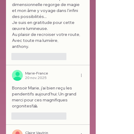
dimensionnelle regorge de magie 
et mon âme y voyage dans l'infini 
des possibilités...
Je suis en gratitude pour cette 
œuvre lumineuse. 
Au plaisir de recroiser votre route,
Avec toute ma lumière,
anthony. 
J'aime
Répondre
Marie-France
20 nov. 2025
Bonsoir Marie, j'ai bien reçu les 
pendentifs aujourd'hui; Un grand 
merci pour ces magnifiques 
orgonites!!🙏
J'aime
Répondre
Claire Vautrin