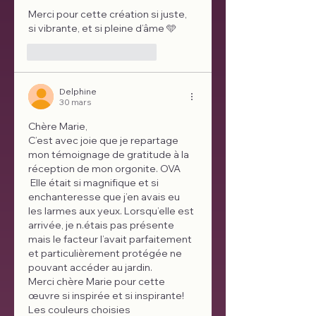
Merci pour cette création si juste, 
si vibrante, et si pleine d’âme 🩵
J'aime
Répondre
Delphine
30 mars
Chère Marie,
C’est avec joie que je repartage 
mon témoignage de gratitude à la 
réception de mon orgonite. OVA
 Elle était si magnifique et si 
enchanteresse que j’en avais eu 
les larmes aux yeux. Lorsqu’elle est 
arrivée, je n.étais pas présente 
mais le facteur l’avait parfaitement 
et particulièrement protégée ne 
pouvant accéder au jardin. 
Merci chère Marie pour cette 
œuvre si inspirée et si inspirante!  
Les couleurs choisies 