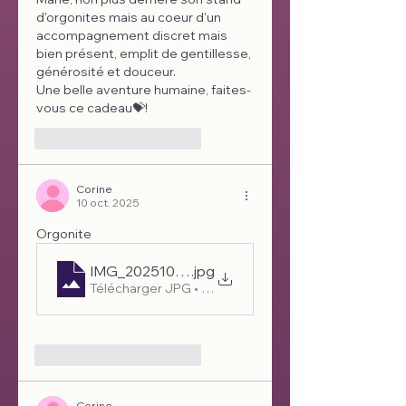
d'orgonites mais au coeur d'un 
accompagnement discret mais 
bien présent, emplit de gentillesse, 
générosité et douceur.
Une belle aventure humaine, faites-
vous ce cadeau💝!
J'aime
Répondre
Corine
10 oct. 2025
Orgonite 
IMG_20251010_155727
.jpg
Télécharger JPG • 2.08MB
J'aime
Répondre
Corine