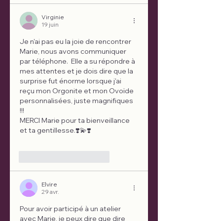
Virginie
19 juin
Je n'ai pas eu la joie de rencontrer 
Marie, nous avons communiquer 
par téléphone.  Elle a su répondre à 
mes attentes et je dois dire que la 
surprise fut énorme lorsque j'ai 
reçu mon Orgonite et mon Ovoïde 
personnalisées, juste magnifiques 
!!!
MERCI Marie pour ta bienveillance 
et ta gentillesse.❣️💫❣️
J'aime
Répondre
Elvire
29 avr.
Pour avoir participé à un atelier 
avec Marie, je peux dire que dire 