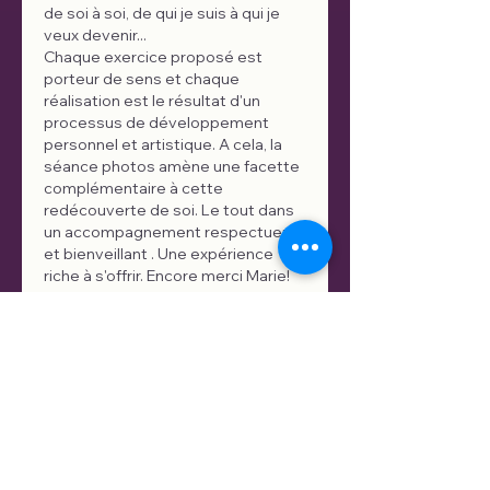
de soi à soi, de qui je suis à qui je 
veux devenir... 
Chaque exercice proposé est 
porteur de sens et chaque 
réalisation est le résultat d'un 
processus de développement 
personnel et artistique. A cela, la 
séance photos amène une facette 
complémentaire à cette 
redécouverte de soi. Le tout dans 
un accompagnement respectueux 
et bienveillant . Une expérience 
riche à s'offrir. Encore merci Marie!
J'aime
Répondre
Marie-Charlotte
26 sept. 2025
J'ai eu le grand plaisir de recevoir 
en mains propres les toiles 