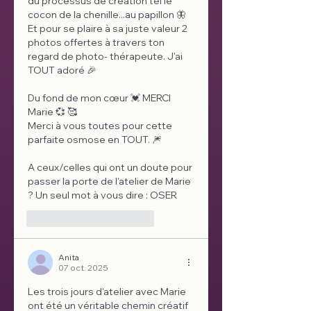
du processus de création tel le 
cocon de la chenille...au papillon 🦋 
Et pour se plaire à sa juste valeur 2 
photos offertes à travers ton 
regard de photo- thérapeute. J'ai 
TOUT adoré 🎉
Du fond de mon cœur 💓 MERCI 
Marie 💞 🥰
Merci à vous toutes pour cette 
parfaite osmose en TOUT. 🎆
A ceux/celles qui ont un doute pour 
passer la porte de l'atelier de Marie 
? Un seul mot à vous dire : OSER 
J'aime
Répondre
Anita
07 oct. 2025
Les trois jours d'atelier avec Marie 
ont été un véritable chemin créatif 