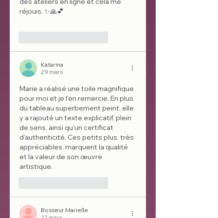
des ateliers en ligne et cela me 
réjouis. ✨🙏💕
J'aime
Répondre
Katarina
29 mars
Marie a réalisé une toile magnifique 
pour moi et je l'en remercie. En plus 
du tableau superbement peint, elle 
y a rajouté un texte explicatif, plein 
de sens, ainsi qu'un certificat 
d'authenticité. Ces petits plus, très 
appréciables, marquent la qualité 
et la valeur de son œuvre 
artistique. 
J'aime
Répondre
Bosseur Marielle
27 mars