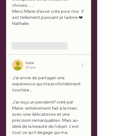
choses….. 
Merci Marie d’avoir crée pour moi . Il 
est tellement puissant je l’adore ❤️
Nathalie   
J'aime
Répondre
Katia
07 avr.
J’ai envie de partager une 
expérience qui m’a profondément 
touchée…
J’ai reçu un pendentif créé par 
Marie, entièrement fait à la main, 
avec une délicatesse et une 
précision remarquables. Mais au-
delà de la beauté de l’objet, c’est 
tout ce qu’il dégage qui m’a 