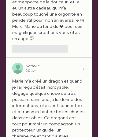
et m'apporte de la douceur...et j'ai 
eu un autre cadeau qui m'a 
beaucoup touché une orgonite en 
pendentif pour mon anniversaire 🎂 
Merci Marie du fond du ❤️ pour ces 
magnifiques créations vous êtes 
un ange 😇 
J'aime
Répondre
Nathalie
20 avr.
Marie m’a créé un dragon et quand 
je l’ai reçu c’était incroyable, il 
dégage quelque chose de très 
puissant sans que je lui donne des 
informations, elle s’est connectée 
et a transmis tant de belles choses 
dans cet objet. Ce dragon il est 
tout pour moi : un compagnon, un 
protecteur, un guide , un 
thérapeute et tant d’autres 