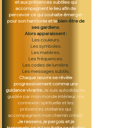
et aux présences subtiles qui
accompagnent le lieu afin de
percevoir ce qui souhaite émerger
pour son harmonie et le
bien-être de
ses gardiens.
Alors apparaissent :
Les couleurs.
Les symboles.
Les matières.
Les fréquences.
Les codes de lumière.
Les messages subtils.
Chaque œuvre se révèle
progressivement comme une
guidance vivante.
Je suis autodidacte,
guidée par mon monde intérieur,
ma
connexion spirituelle et les
présences stellaires qui
accompagnent mon chemin créatif.
Je ressens, je perçois et je
transmets ce qui souhaite se révéler