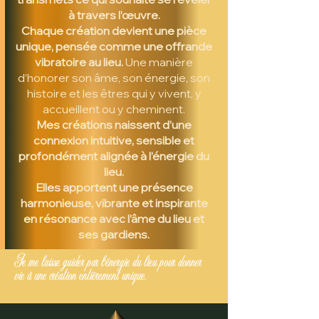
à travers l’œuvre.
Chaque création devient une pièce
unique, pensée comme une offrande
vibratoire au lieu.
Une manière
d’honorer son âme, son énergie, son
histoire et les êtres qui y vivent, y
accueillent ou y cheminent.
Mes créations naissent d’une
connexion intuitive, sensible et
profondément alignée à l’énergie du
lieu.
Elles apportent une présence
harmonieuse, vibrante et inspirante
en résonance avec l’âme du lieu et
ses gardiens.
Je me laisse guider par l’énergie du lieu pour donner
vie à une création entièrement unique.