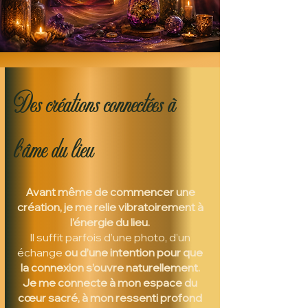
Des créations connectées à
l’âme du lieu
Avant même de commencer une
création, je me relie vibratoirement à
l’énergie du lieu.
Il suffit parfois d’une photo, d’un
échange
ou d’une intention pour que
la connexion s’ouvre naturellement.
Je me connecte à mon espace du
cœur sacré, à mon ressenti profond