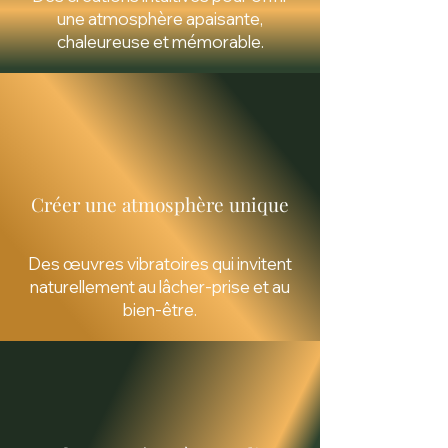
une atmosphère apaisante,
chaleureuse et mémorable.
Créer une atmosphère unique
Des œuvres vibratoires qui invitent
naturellement au lâcher-prise et au
bien-être.