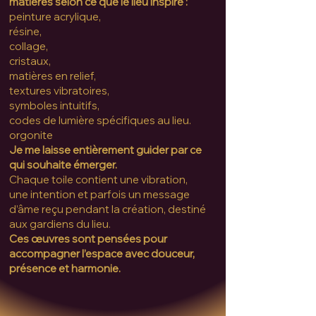
matières selon ce que le lieu inspire :
peinture acrylique,
résine,
collage,
cristaux,
matières en relief,
textures vibratoires,
symboles intuitifs,
codes de lumière spécifiques au lieu.
orgonite
Je me laisse entièrement guider par ce
qui souhaite émerger.
Chaque toile contient une vibration,
une intention et parfois un message
d’âme reçu pendant la création, destiné
aux gardiens du lieu.
Ces œuvres sont pensées pour
accompagner l’espace avec douceur,
présence et harmonie.