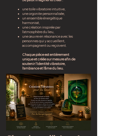
Je peux imaginer et créer :
une toile vibratoire intuitive,
une orgonite personnalisée,
un ensemble énergétique
harmonisé,
une création inspirée par
l’atmosphère du lieu,
une œuvre en résonance avec les
personnes qui y accueillent,
accompagnent ou reçoivent.
Chaque pièce est entièrement
unique et créée sur mesure afin de
soutenir l’identité vibratoire,
l’ambiance et l’âme du lieu.