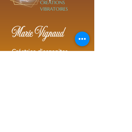
CREATIONS
VIBRATOIRES
Marie Vignaud
Créatrice d'orgonites
Artiste Vibratoire
Art thérapeute intuitive
Canal intuitif
Transmetteuse vibratoire
Tel.
+33(0)7 82 23 00 23
marie@vibralya.fr
ou par défaut