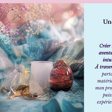
Une
Créer 
aventu
intu
À traver
part
matéria
mon prop
puis
expérie