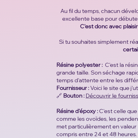
Au fil du temps, chacun dével
excellente base pour débute
C'est donc avec plaisi
Si tu souhaites simplement réa
certai
Résine polyester :
C'est la rési
grande taille. Son séchage rapid
temps d'attente entre les diffé
Fournisseur :
Voici le site que j'
🔗
Bouton :
Découvrir le fournis
Résine d'époxy :
C'est celle que
comme les ovoïdes, les pendentif
met particulièrement en valeur l
compris entre 24 et 48 heures.