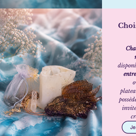
Chois
Chaq
disponi
entre
o
plate
possède
invit
cr
Je