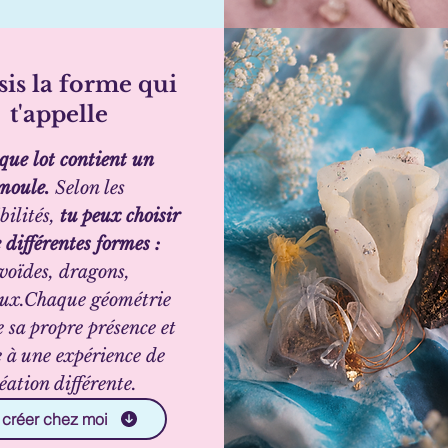
is la forme qui
t'appelle
ue lot contient un
moule.
Selon les
bilités,
tu peux choisir
 différentes formes :
voïdes, dragons,
aux.Chaque géométrie
 sa propre présence et
e à une expérience de
éation différente.
 créer chez moi