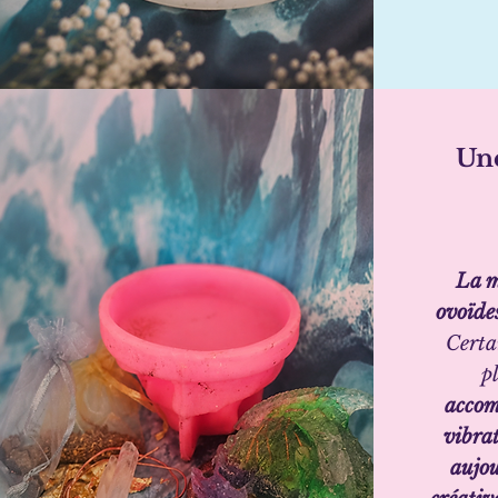
Une
La m
ovoïde
Certa
p
accom
vibrat
aujou