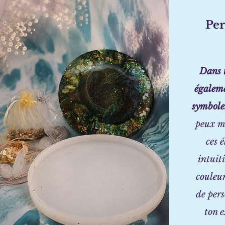
Per
Dans t
égaleme
symboles
peux me
ces 
intuit
couleur
de per
ton e