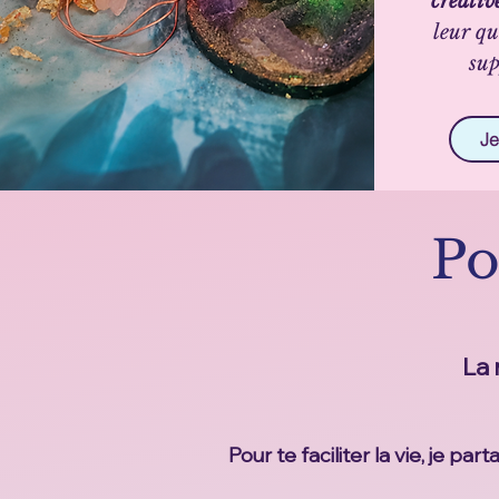
créativ
leur qu
sup
Je
Po
La 
Pour te faciliter la vie, je p