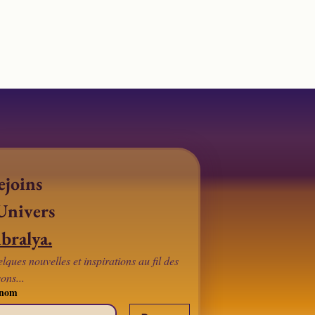
joins 
l'Univers 
bralya.
lques nouvelles et inspirations au fil des 
sons...
énom