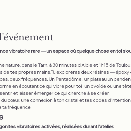
 l'événement
ence vibratoire rare — un espace où quelque chose en toi s’ou
e nature, dans le Tarn, à 30 minutes d'Albie et 1h15 de Toulo
res de tes propres mains.Tu exploreras deux résines — époxy
ces, deux 
fréquences.
Un Pentadôme , un plateau un pendenti
 forme en écoutant ce qui vibre pour toi : un ovoïde ou une têt
sentir et laisser émerger ce qui cherche à se créer.
du cœur, une connexion à ton cristal et tes codes d’intention
à ta fréquence.
s
onites vibratoires activées, réalisées durant l’atelier.