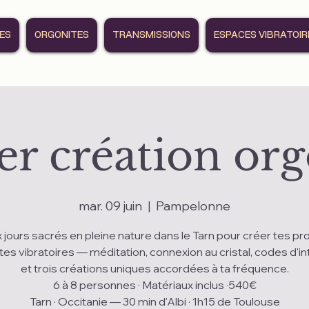
RES
ORGONITES
TRANSMISSIONS
ESPACES VIBRATOIR
er création or
mar. 09 juin
  |  
Pampelonne
 jours sacrés en pleine nature dans le Tarn pour créer tes pr
tes vibratoires — méditation, connexion au cristal, codes d'in
et trois créations uniques accordées à ta fréquence.
6 à 8 personnes · Matériaux inclus ·540€
Tarn · Occitanie — 30 min d'Albi · 1h15 de Toulouse