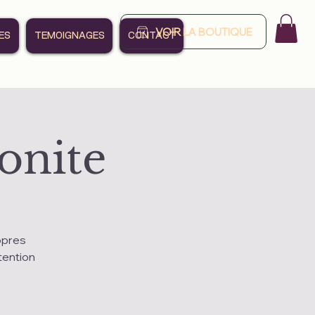
VOIR LA BOUTIQUE
ES
TEMOIGNAGES
CONTACT
gonite
opres
tention