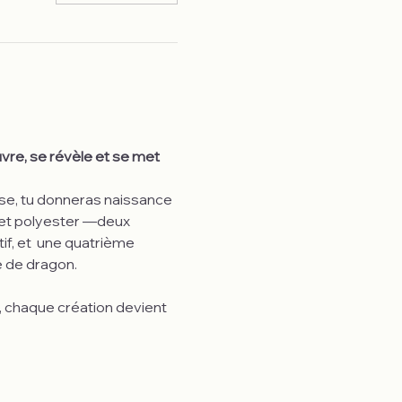
vre, se révèle et se met 
use, tu donneras naissance 
 et polyester —deux 
f, et  une quatrième 
e de dragon.
, chaque création devient 