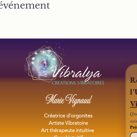
 événement
Vibralya
Re
CREATIONS VIBRATOIRES
Marie Vignaud
Vi
Que
Créatrice d'orgonites
sai
Artiste Vibratoire
Pr
Art thérapeute intuitive