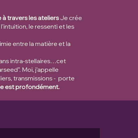
 à travers les ateliers
Je crée
tuition, le ressenti et les
imie entre la matière et la
ans intra-stellaires…cet
rseed”. Moi, j’appelle
liers, transmissions - porte
lle est profondément.