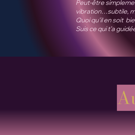
Peut-être simplemen
vibration…subtile, m
Quoi qu’il en soit bi
Suis ce qui t’a guidée
Au