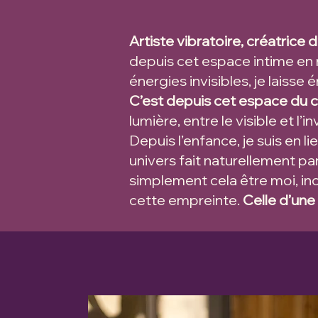
Artiste vibratoire, créatrice 
depuis cet espace intime en m
énergies invisibles, je lais
C’est depuis cet espace du 
lumière, entre le visible et l’in
Depuis l’enfance, je suis en 
univers fait naturellement par
simplement cela être moi, inca
cette empreinte.
Celle d’une