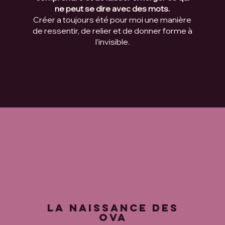
ne peut se dire avec des mots.
ne peut se dire avec des mots.
Créer a toujours été pour moi une manière
Créer a toujours été pour moi une manière
de ressentir, de relier et de donner forme à
de ressentir, de relier et de donner forme à
l’invisible.
l’invisible.
La naissance des
OVA