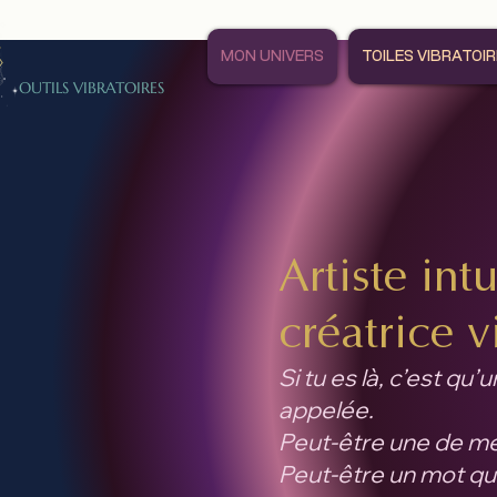
Vibralya
MON UNIVERS
TOILES VIBRATOI
OUTILS VIBRATOIRES
Artiste int
créatrice v
Si tu es là, c’est qu’u
appelée.
Peut-être une de me
Peut-être un mot qui