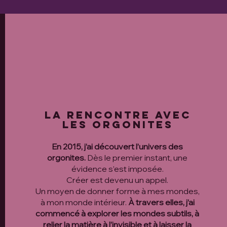
La rencontre avec
La rencontre avec
les orgonites
les orgonites
En 2015, j’ai découvert l’univers des
En 2015, j’ai découvert l’univers des
orgonites.
orgonites.
Dès le premier instant, une
Dès le premier instant, une évidence s’est
évidence s’est imposée.
imposée.
Créer est devenu un appel.
Créer est devenu un appel.
Un moyen de donner forme à mes mondes,
Un moyen de donner forme à mes mondes,
à mon monde intérieur.
À travers elles, j’ai
à mon monde intérieur.
commencé à explorer les mondes subtils, à
À travers elles, j’ai commencé à explorer les
relier la matière à l’invisible et à laisser la