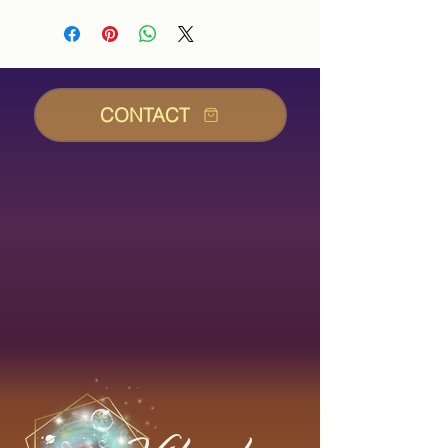
CONTACT