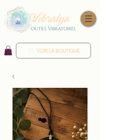
Vibralya
OUTILS VIBRATOIRES
VOIR LA BOUTIQUE