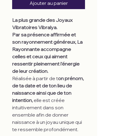
Ajouter au panier
La plus grande des Joyaux
Vibratoires Vibralya.
Par sa présence affirmée et
son rayonnement généreux, La
Rayonnante accompagne
celles et ceux qui aiment
ressentir pleinement l'énergie
de leur création.
Réalisée à partir de t
on prénom,
de ta date et de ton lieu de
naissance ainsi que de ton
intention,
elle est créée
intuitivement dans son
ensemble afin de donner
naissance à un joyau unique qui
te ressemble profondément.