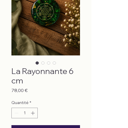
La Rayonnante 6
cm
Prix
78,00 €
Quantité
*