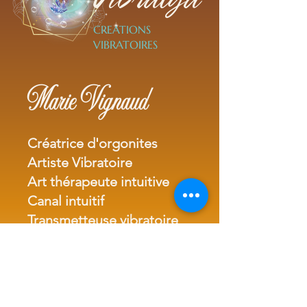
Vibralya
CREATIONS
VIBRATOIRES
Marie Vignaud
Créatrice d'orgonites
Artiste Vibratoire
Art thérapeute intuitive
Canal intuitif
Transmetteuse vibratoire
Tel.
+33(0)7 82 23 00 23
marie@vibralya.fr