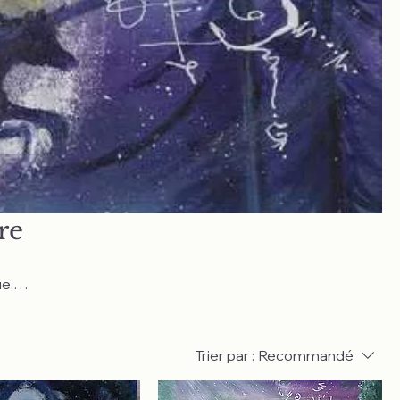
re
ue,
Trier par :
Recommandé