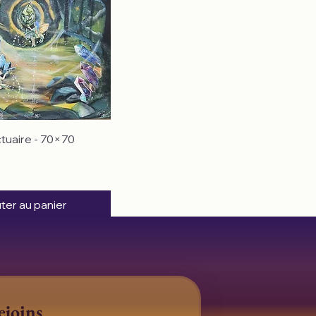
ctuaire - 70×70
ter au panier
joins 