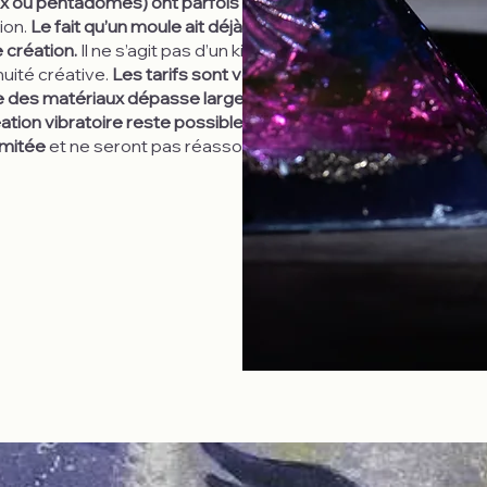
x ou pentadômes) ont parfois déjà servi dans le
tion.
Le fait qu’un moule ait déjà servi n’altère en rien
 création.
Il ne s’agit pas d’un kit standardisé. Il
nuité créative.
Les tarifs sont volontairement
lle des matériaux dépasse largement les montants
réation vibratoire reste possible pour chacun.
imitée
et ne seront pas réassorties une fois