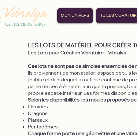
Vibralya
MON UNIVERS
TOILES VIBRATOI
OUTILS VIBRATOIRES
LES LOTS DE MATÉRIEL POUR CRÉER 
Les Lots pour Création Vibratoire – Vibralya
Ces lots ne sont pas de simples ensembles de 
Ils proviennent de mon atelier,l’espace depuis le
j’habite et dans lequel la matière continue de pr
partie de ces éléments, afin que tu puisses, toi 
propre espace intérieur. Les formes disponible
Selon les disponibilités, les moules proposés pe
Ovoïdes
Dragons
Plateaux
Pentadômes
Chaque forme porte une géométrie et une vibratio