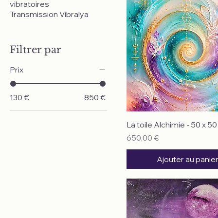
vibratoires
Transmission Vibralya
Filtrer par
Prix
130 €
850 €
La toile Alchimie - 50 x 50
Prix
650,00 €
Ajouter au panie