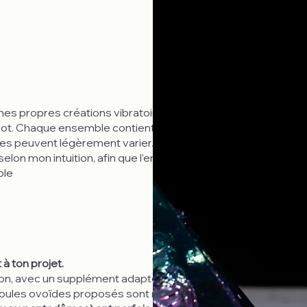
mes propres créations vibratoires. Les photos
 lot. Chaque ensemble contient la même structure
nces peuvent légèrement varier. Je prépare chaque
selon mon intuition, afin que l’ensemble reste
ble
 à ton projet.
ion, avec un supplément adapté aux éléments
moules ovoïdes proposés sont neufs.