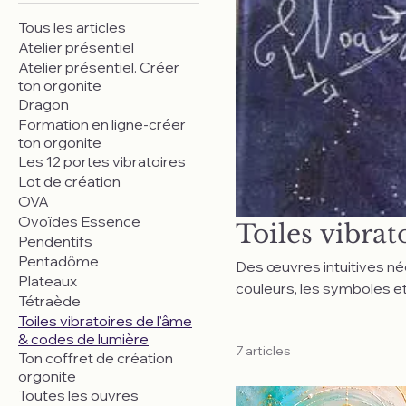
Tous les articles
Atelier présentiel
Atelier présentiel. Créer
ton orgonite
Dragon
Formation en ligne-créer
ton orgonite
Les 12 portes vibratoires
Lot de création
OVA
Ovoïdes Essence
Toiles vibrat
Pendentifs
Pentadôme
Des œuvres intuitives nées
Plateaux
couleurs, les symboles et
Tétraède
comme une empreinte de l'â
Toiles vibratoires de l'âme
reconnexion intérieure.
& codes de lumière
7 articles
Ton coffret de création
orgonite
Toutes les ouvres