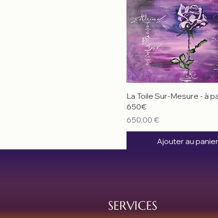
La Toile Sur-Mesure - à pa
650€
Prix
650,00 €
Ajouter au panie
SERVICES