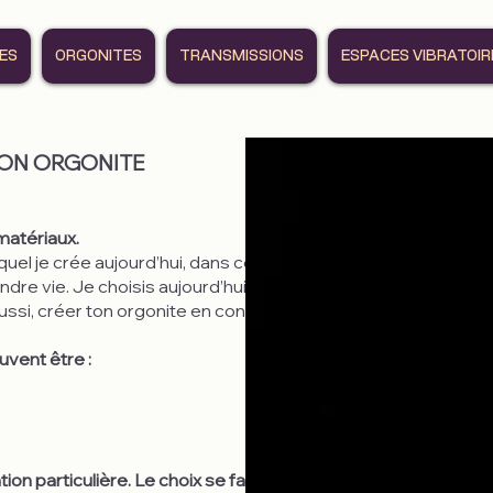
RES
ORGONITES
TRANSMISSIONS
ESPACES VIBRATOIR
TON ORGONITE
matériaux.
quel je crée aujourd’hui, dans ce nouveau lieu que
endre vie. Je choisis aujourd’hui de transmettre une
aussi, créer ton orgonite en conscience, depuis ton
s
uvent être :
n particulière. Le choix se fait selon ton ressenti