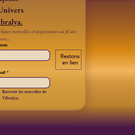
l'Univers 
bralya.
lques nouvelles et inspirations au fil des 
sons...
énom
Restons
en lien
ail
*
Recevoir les nouvelles de 
Vibralya.